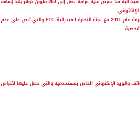
وقال موقع التغريدات الشهير تويتر أن لجنة التجارة الفيدرالية قد تفرض عليه غرامة تصل إلى 250 مليون دولار بعد إساءة
لإلكتروني.
وكان موقع التغريدات قد قام بإنتهاك الإتفاقية المبرمة عام 2011 مع لجنة التجارة الفيدرالية FTC والتي تنص على عدم
شخصية.
لموقع أرقام الهواتف والبريد الإلكتروني الخاص بمستخدميه والتي حصل عليها لأغراض