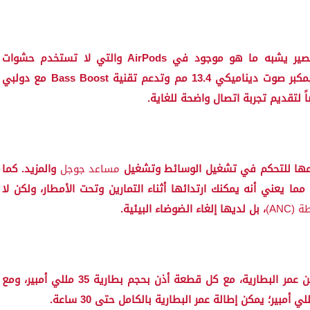
تتميز سماعات OnePlus Buds بتصميم به جذع قصير يشبه ما هو موجود في AirPods والتي لا تستخدم حشوات
السيليكون لإنشاء عزل صوتي. تأتي كل قطعة أذن بمكبر صوت ديناميكي 13.4 مم وتدعم تقنية Bass Boost مع دولبي
مها للتحكم في تشغيل الوسائط وتشغيل
مساعد جوجل
والمزيد. كما
اومة الماء والأتربة، مما يعني أنه يمكنك ارتدائها أثناء التمارين وتحت الأمطار، ولكن لا
ANC)
، بل لديها إلغاء الضوضاء البيئية.
تدعي ون بلس أن سماعتها توفر حوالي 7 ساعات من عمر البطارية، مع كل قطعة أذن بحجم بطارية 35 مللي أمبير، ومع