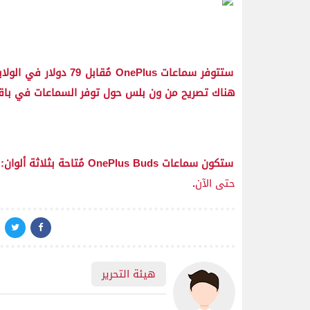
هناك تصريح من ون بلس حول توفر السماعات في باقي 
ستكون سماعات OnePlus Buds مُتاحة بثلاثة ألوان: الأسود والأبيض ولون “Nord Blue” الذي يقتصر على الهند وأوروبا –
حتى الآن
.
هيئة التحرير