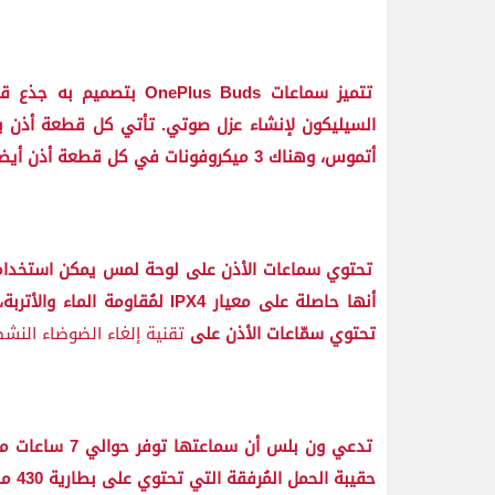
أتموس، وهناك 3 ميكروفونات في كل قطعة أذن أيضاً لتقديم تجربة اتصال واضحة للغاية.
تحتوي سماعات الأذن على لوحة لمس يمكن استخدا
أنها حاصلة على معيار IPX4 لمُق
تحتوي سمّاعات الأذن على
تقنية إلغاء الضوضاء النشطة (
حقيبة الحمل المُرفقة التي تحتوي على بطارية 430 مللي أمبير؛ يمكن إطالة عمر البطارية بالكامل حتى 30 ساعة.