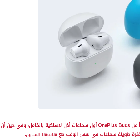
إلى جانب هاتف OnePlus Nord، أعلنت ون بلس أيضاً عن OnePlus Buds أول سماعات أذن لاسلكية بالكامل، وفي حين أن
 فترة طويلة سماعات في نفس الوقت مع
هاتفها السابق
.