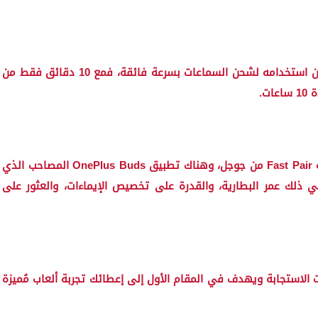
تتميز حقيبة الحمل والشحن بمنفذ USB-C الذي يمكن استخدامه لشحن السماعات بسرعة فائقة، فمع 10 دقائق فقط من
لتسهيل إقران السماعات، أضافت ون بلس دعم تقنية Fast Pair من جوجل، وهناك تطبيق OnePlus Buds المصاحب الذي
لك عمر البطارية، والقدرة على تخصيص الإيماءات، والعثور على
إلى تقليل وقت الاستجابة ويهدف في المقام الأول إلى إعطائك تجربة ألعاب مُميزة