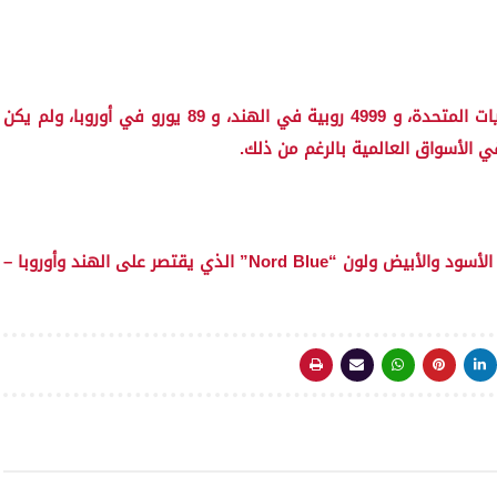
ستتوفر سماعات OnePlus مُقابل 79 دولار في الولايات المتحدة، و 4999 روبية في الهند، و 89 يورو في أوروبا، ولم يكن
الأسواق العالمية بالرغم من ذلك.