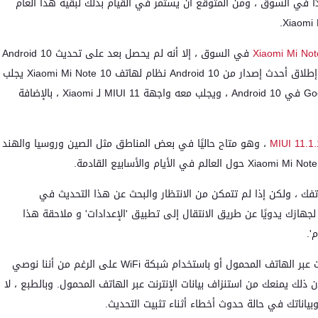
عرضًا جيدًا في السوق ، ومن المتوقع أن يستمر في القيام بذلك لبقية هذا العام
Xiaomi Mi Not
في السوق ، إلا أنه لم يحصل بعد على تحديث Android 10
، ولكن هذا تغير الآن ، لأن Xiaomi بدأت رسميًا اليوم في إطلاق أحدث إصدار من Android 10 نظام لهاتف Xiaomi Mi Note 10 يجلب
هذا التحديث الجديد معه جميع الميزات التي وضعتها Google في Android 10 ، ويجلب معه واجهة MIUI 11 لـ Xiaomi ، بالإضافة
MIUI 11.1
، وهو متاح حاليًا في بعض المناطق مثل الصين وروسيا والهند
 ، ولكن إذا لم تتمكن من الانتظار والبحث عن هذا التحديث في
جهازك يدويًا عن طريق الانتقال إلى تطبيق 'الإعدادات' و ملاحقة هذا
'.
بالطبع ، يمكنك تنزيل هذا التحديث باستخدام بيانات الإنترنت عبر الهاتف المحمول أو باستخدام شبكة WiFi على الرغم من أننا نوصي
يل التحديثات لأن ذلك يمنعك من استنزاف بيانات الإنترنت عبر الهاتف المحمول. وبالطبع ، لا
ياناتك في حالة حدوث أخطاء أثناء تثبيت التحديث.