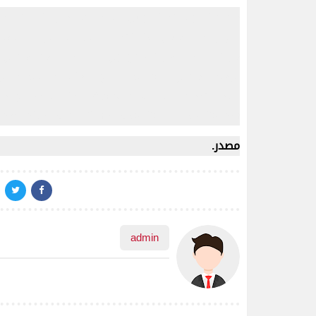
مضاد فيروسات, فيروس,كيف, ربح المال,افاست,المحتر
اليوتوب,الربح من الانترنت,تفاصيل,ريسكين, الربح م
مجانية,تحميل,مجانا,مطورون,ستارتيمز,برامج رمضان,
يجمعنا,رمضان كريم,العيد,الفوز,المنتخب,الشعب ,ال
hois,sex,free film sex,sahifa free ,sahifa tom,
مصدر.
admin