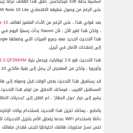
أساسية بدقة 108 ميجابكسل. حقق هذا الهاتف 
على الرغم من وصول شقيقه الاقتصادي Xiaomi Mi Note 10 Lite.
بعد قولي هذا ، على الرغم من الأداء المتميز لهاتف
e 10
إلى إصلاحات الأمان في أبريل.
هذا التحديث هو 2.6 غيغابايت ويحمل بنية
.1.0.QFDMIXM
وأوروبا ، ولكن من المفترض أن يصل إلى بقية مالكي Xiaomi Mi Note 10 حول العالم في الأيام والأسابيع القادمة.
قد يستغرق هذا التحديث بعض الوقت قبل وصوله إلى هاتفك
المستقبل القريب ، فيمكنك التحقق من توفر هذا التحديث ل
يشير إلى خيار 'حول الجهاز' ، ثم انتقل إلى 'تحديثات النظام
دائمًا باستخدام WiFi عندما يتعلق الأمر بتنز
تنسَ نسخ محتويات هاتفك احتياطيًا لتجنب فقدان ملفاتك وب