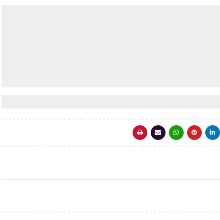
ف,ربح المال, هدايا مجانية,مجانية,رمضان,ربورتاج,الربح من
ن تطبيقات الاندرويد, كود سورس,كود مجانا,فيزا
البث المباشر ,مباريات ,الماتش, كورة,شاهد,شاهدنت,رمضان
جزيرة,فلم,ممنوع من العرض,بنات,تعارف,دوبي
,الامارات,مصر,سحر,العلم,تعلم,غريب,فضيحة,مصور,مسابقة,مواقع مفيدة, الأمن والحماية, برامج مجانية, START
,DOWNLOAD,apk,free,how to,w