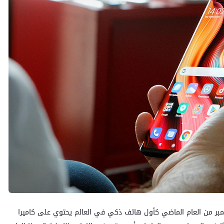
Xiaom هاتف Xiaomi Mi Note 10 في نوفمبر من العام الماضي كأول هاتف ذكي في العالم يحتوي على كاميرا