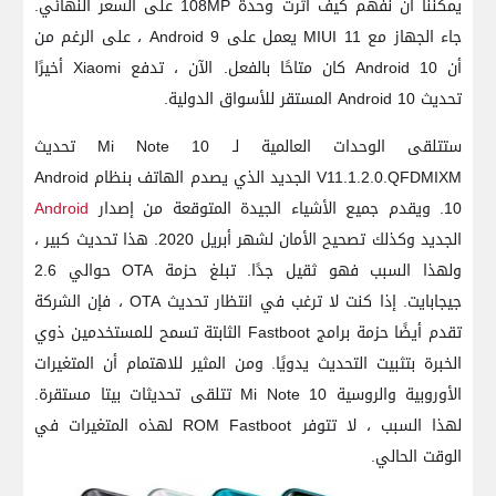
يمكننا أن نفهم كيف أثرت وحدة 108MP على السعر النهائي.
جاء الجهاز مع MIUI 11 يعمل على Android 9 ، على الرغم من
أن Android 10 كان متاحًا بالفعل. الآن ، تدفع Xiaomi أخيرًا
تحديث Android 10 المستقر للأسواق الدولية.
ستتلقى الوحدات العالمية لـ Mi Note 10 تحديث
V11.1.2.0.QFDMIXM الجديد الذي يصدم الهاتف بنظام Android
10. ويقدم جميع الأشياء الجيدة المتوقعة من إصدار
Android
الجديد وكذلك تصحيح الأمان لشهر أبريل 2020. هذا تحديث كبير ،
ولهذا السبب فهو ثقيل جدًا. تبلغ حزمة OTA حوالي 2.6
جيجابايت. إذا كنت لا ترغب في انتظار تحديث OTA ، فإن الشركة
تقدم أيضًا حزمة برامج Fastboot الثابتة تسمح للمستخدمين ذوي
الخبرة بتثبيت التحديث يدويًا. ومن المثير للاهتمام أن المتغيرات
الأوروبية والروسية Mi Note 10 تتلقى تحديثات بيتا مستقرة.
لهذا السبب ، لا تتوفر ROM Fastboot لهذه المتغيرات في
الوقت الحالي.