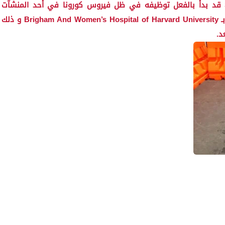
و أشارت وسائل الإعلام الأمريكية أن الروبوت Spot قد بدأ بالفعل توظيفه في ظل فيروس كورونا في أحد المنشآت
الصحية في مدينة بوسطن الأمريكية، و يتعلق الأمر بـ Brigham And Women’s Hospital of Harvard University و ذلك