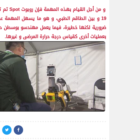
و من أج
19 و بين الطاقم الطبي، و هو ما يسهل المهمة ع
بعمليات أخرى كقياس درجة حرارة المرضى و غيرها.