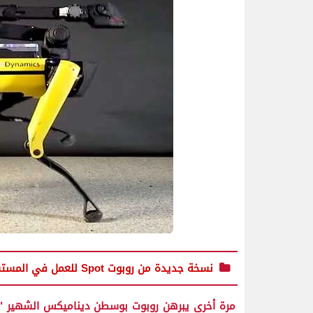
نسخة جديدة من روبوت Spot للعمل في المستشفيات لمواجهة كورونا