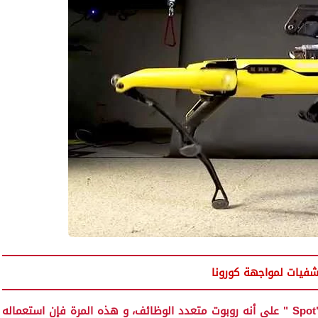
مرة أخرى يبرهن روبوت بوسطن ديناميكس الشهير "Spot " على أنه روبوت متعدد الوظائف، و هذه المرة فإن استعماله