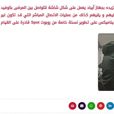
ل القيام بهذه المهمة فإن روبوت Spot تم تزيده بجهاز آيباد يعمل على شكل شاشة للتواصل بين المرضى بكوفيد
ليهم و يقيهم كذلك من عمليات الاتصال المباشر التي قد تكون غير
ضرورية لكنها خطيرة، فيما يعمل مهندسو بوسطن ديناميكس على تطوير نسخة خاصة من روبوت Spot قادرة على القيام