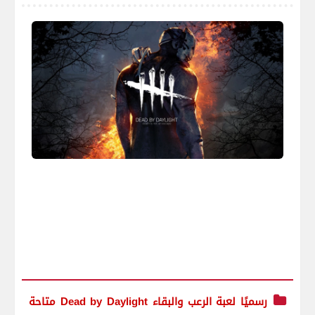
رسميًا لعبة الرعب والبقاء Dead by Daylight متاحة