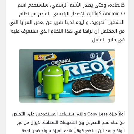
كالعادة، وحتى يصدر الأسم الرسمي، سنستخدم اسم
Android O كإشارة للإصدار الرئيسي القادم من نظام
التشغيل أندرويد، واليوم لدينا تقرير عن بعض المزايا التي
من المحتمل أن نراها في هذا النظام الذي سنتعرف عليه
في مايو المقبل.
أولاً ميزة Copy Less والتي ستساعد المستخدمين على التخلص
من عناء نسخ النصوص بين التطبيقات المختلفة. لايزال من غير
الواضح بعد أين ستضع قوقل هذه الميزة سواء ضمن لوحة