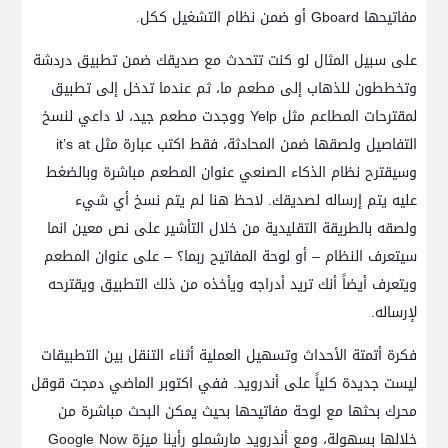
مفاتيحها Gboard أو ضمن نظام التشغيل ككل.
على سبيل المثال لو كنت تتحدث مع صديقك ضمن تطبيق دردشة
وتخططون للذهاب إلى مطعم ما، ثم عندما تدخل إلى تطبيق
لمقترحات المطاعم مثل Yelp ووجدت مطعم جيد، لا داعي لنسخ
التفاصيل ولصقها ضمن المحادثة، فقط اكتب عبارة مثل it’s at
وسيقترح نظام الذكاء الصنعي عنوان المطعم مباشرة وبالضغط
عليه يتم إرساله لصديقك. لاحظ هنا لم يتم نسخ أي شيء
ولصقه بالطريقة التقليدية من خلال التأشير على نص معين انما
سيتعرف النظام – أو لوحة المفاتيح ربما؟ – على عنوان المطعم
ويتعرف أيضاً أنك تريد أدراجه ويأخذه من ذلك التطبيق ويقترحه
لإرساله.
فكرة أتمتة الأحداث وتسهيل العملية أثناء التنقل بين التطبيقات
ليست جديدة كلياً على أندرويد. ففي اكتوبر الماضي دمجت قوقل
محرك بحثها مع لوحة مفاتيحها بحيث يمكن البحث مباشرة من
خلالها بسهولة، ومع أندرويد مارشملو رأينا ميزة Google Now