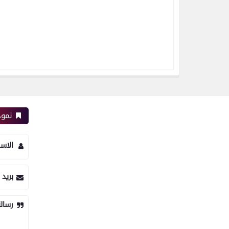
نموذ
الاس
بريد 
رسال