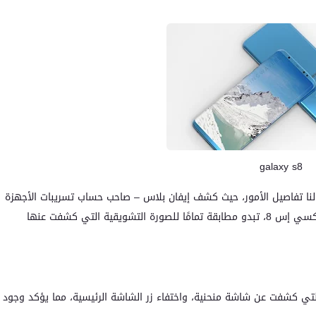
galaxy s8
نا تفاصيل الأمور، حيث كشف إيفان بلاس – صاحب حساب تسريبات الأجهزة
المحمولة الشهير evleaks – عن صورة لواجهة هاتف جالاكسي إس 8، تبدو مطابقة تمامًا للصورة التشويقية التي كشفت عنها
لتي كشفت عن شاشة منحنية، واختفاء زر الشاشة الرئيسية، مما يؤكد وجود