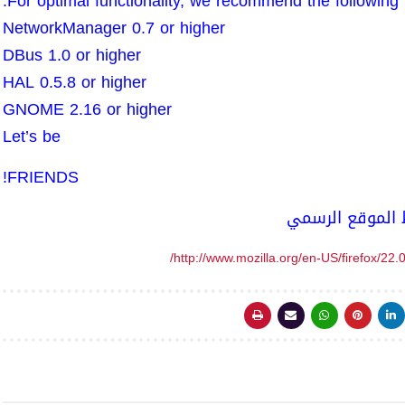
For optimal functionality, we recommend the following l
NetworkManager 0.7 or higher
DBus 1.0 or higher
HAL 0.5.8 or higher
GNOME 2.16 or higher
Let’s be
FRIENDS!
 الموقع الرسمي
http://www.mozilla.org/en-US/firefox/22