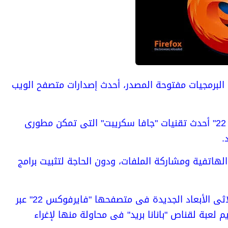
ة البرمجيات مفتوحة المصدر، أحدث إصدارات متصفح الويب
ويستخدم متصفح الويب الجديد "فايرفوكس 22" أحدث تقنيات "جافا سكريبت" التى تمكن مطورى
.
الهاتفية ومشاركة الملفات، ودون الحاجة لتثبيت برامج
وقدمت "موزيلا" عرضا عمليا لقدرات العرض ثلاثى الأبعاد الجديدة فى متصفحها "فايرفوكس 22" عبر
 لعبة لقناص "بانانا بريد" فى محاولة منها لإغراء