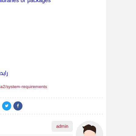
ibraries or packages:
رابط
.0a2/system-requirements/
admin